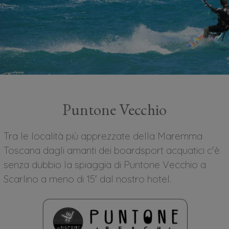
Puntone Vecchio
Tra le località più apprezzate della Maremma
Toscana dagli amanti dei boardsport acquatici c'è
senza dubbio la spiaggia di Puntone Vecchio a
Scarlino a meno di 15' dal nostro hotel.