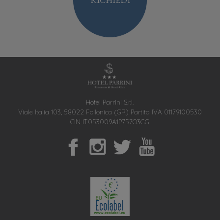
Hotel Parrini S.r.l.
Viale Italia 103, 58022 Follonica (GR) Partita IVA 01179100530
CIN IT053009A1P757O3GG