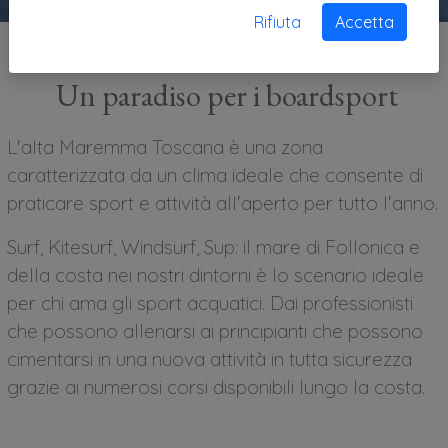
Rifiuta
Accetta
Un paradiso per i boardsport
L'alta Maremma Toscana è una zona
caratterizzata da un clima ideale che consente di
praticare sport e attività all'aperto per tutto l'anno.
Surf, Kitesurf, Windsurf, Sup: il mare di Follonica e
della costa nei nostri dintorni è lo scenario ideale
per chi ama gli sport acquatici. Dai professionisti
che possono allenarsi ai principianti che possono
cimentarsi in una nuova attività in tutta sicurezza
grazie ai numerosi corsi disponibili lungo la costa.